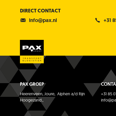
DIRECT CONTACT
info@pax.nl
+31 8
PAX GROEP
CONTA
Heerenveen, Joure, Alphen a/d Rijn
+31 85 0
Hoogezand.,
info@pa