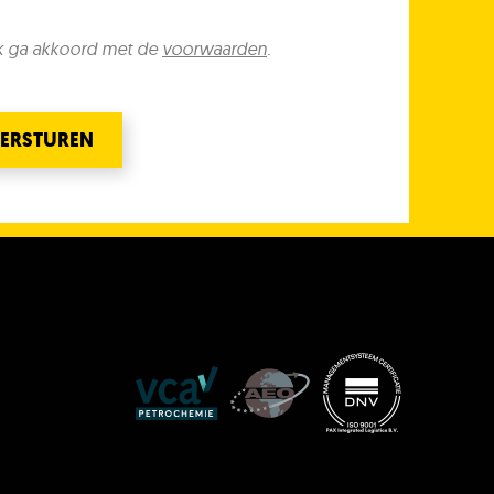
k ga akkoord met de
voorwaarden
.
ERSTUREN