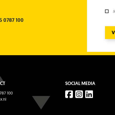
I
5 0787 100
V
CT
SOCIAL MEDIA
787 100
x.nl