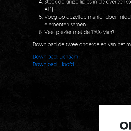
Steek de grijze lipjes in de overeenkom
AL1).
Voeg op dezelfde manier door middel
elementen samen.
Veel plezier met de ‘PAX-Man’!
Download de twee onderdelen van het mann
Download: Lichaam
Download: Hoofd
O