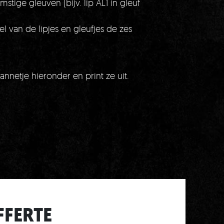
stige gleuven (bijv. lip AL1 in gleuf
 van de lipjes en gleufjes de zes
etje hieronder en print ze uit.
FFERTE