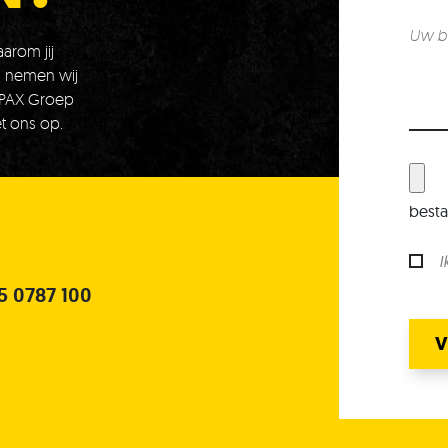
arom jij
ch nemen wij
 PAX Groep
t ons op.
besta
I
5 0787 100
V