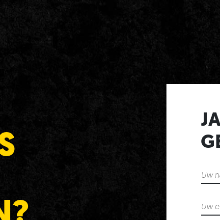
JA
S
G
N?