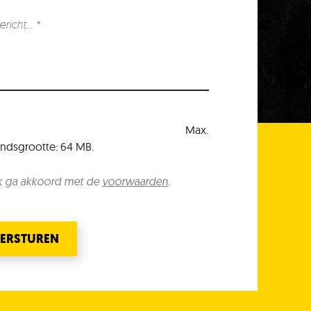
Max.
ndsgrootte: 64 MB.
k ga akkoord met de
voorwaarden
.
ERSTUREN