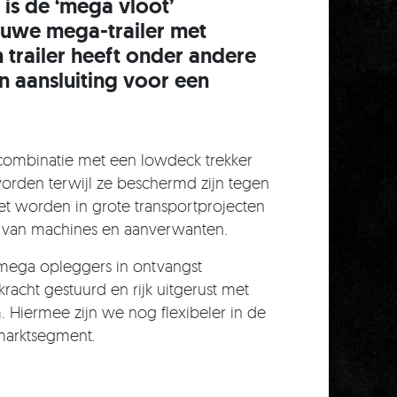
is de ‘mega vloot’
euwe mega-trailer met
n trailer heeft onder andere
n aansluiting voor een
n combinatie met een lowdeck trekker
orden terwijl ze beschermd zijn tegen
zet worden in grote transportprojecten
rt van machines en aanverwanten.
 mega opleggers in ontvangst
cht gestuurd en rijk uitgerust met
Hiermee zijn we nog flexibeler in de
marktsegment.