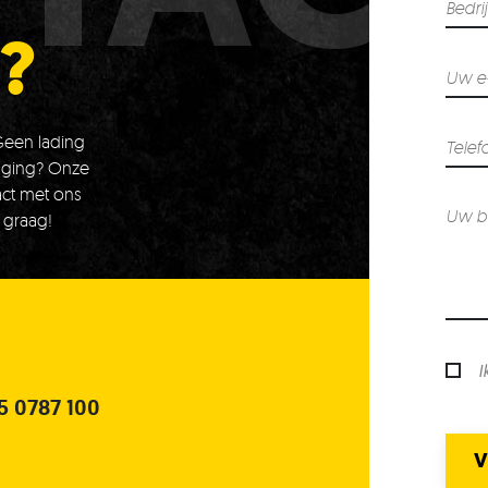
?
 Geen lading
daging? Onze
ct met ons
 graag!
I
5 0787 100
V