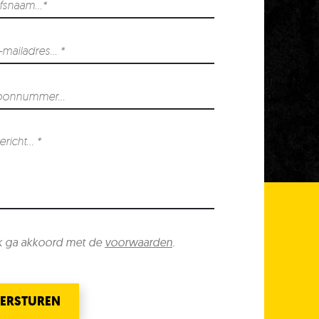
k ga akkoord met de
voorwaarden
.
ERSTUREN