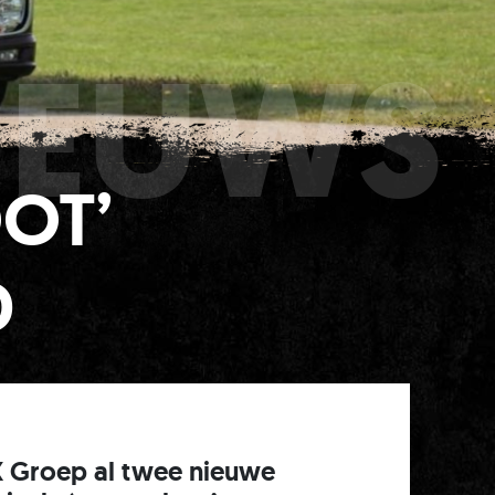
IEUWS
OT’
D
 Groep al twee nieuwe