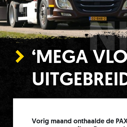
N
‘MEGA VLO
UITGEBREI
Vorig maand onthaalde de PAX