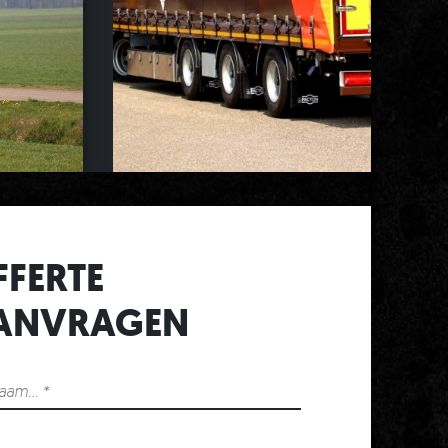
FFERTE
T
ANVRAGEN