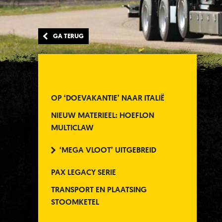
GA TERUG
OP ‘DOEVAKANTIE’ NAAR ITALIË
NIEUW MATERIEEL: HOEFLON
MULTICLAW
‘MEGA VLOOT’ UITGEBREID
PAX LEGACY SERIE
TRANSPORT EN PLAATSING
STOOMKETEL