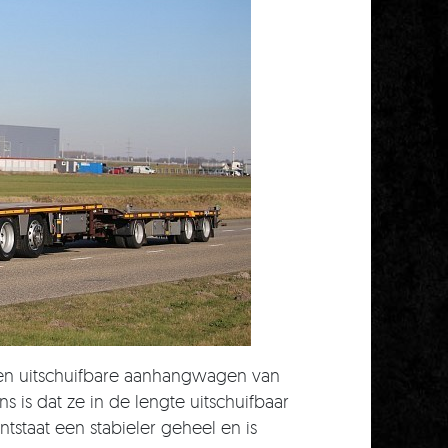
een uitschuifbare aanhangwagen van
is dat ze in de lengte uitschuifbaar
ntstaat een stabieler geheel en is