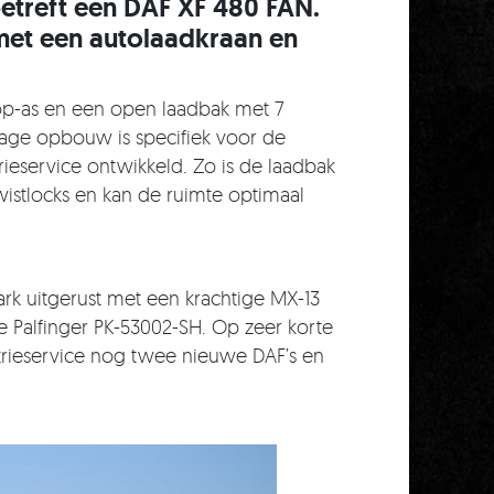
etreft een DAF XF 480 FAN.
met een autolaadkraan en
.
p-as en een open laadbak met 7
lage opbouw is specifiek voor de
eservice ontwikkeld. Zo is de laadbak
istlocks en kan de ruimte optimaal
ark uitgerust met een krachtige MX-13
e Palfinger PK-53002-SH. Op zeer korte
trieservice nog twee nieuwe DAF’s en