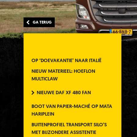
GA TERUG
OP ‘DOEVAKANTIE’ NAAR ITALIË
NIEUW MATERIEEL: HOEFLON
MULTICLAW
NIEUWE DAF XF 480 FAN
BOOT VAN PAPIER-MACHÉ OP MATA
HARIPLEIN
BUITENPROFIEL TRANSPORT SILO’S
MET BIJZONDERE ASSISTENTIE