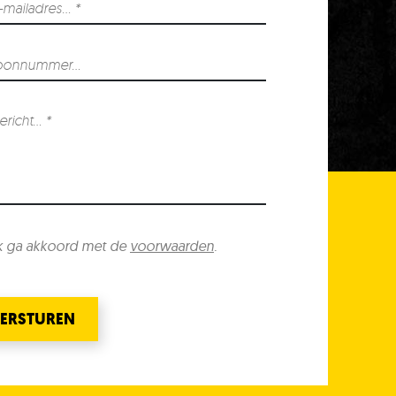
k ga akkoord met de
voorwaarden
.
ERSTUREN