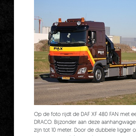
Op de foto rijdt de DAF XF 480 FAN met 
DRACO. Bijzonder aan deze aanhangwagens 
zijn tot 10 meter. Door de dubbele ligger o