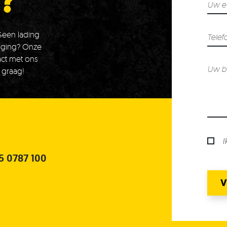
?
 Geen lading
daging? Onze
ct met ons
 graag!
I
5 0787 100
V