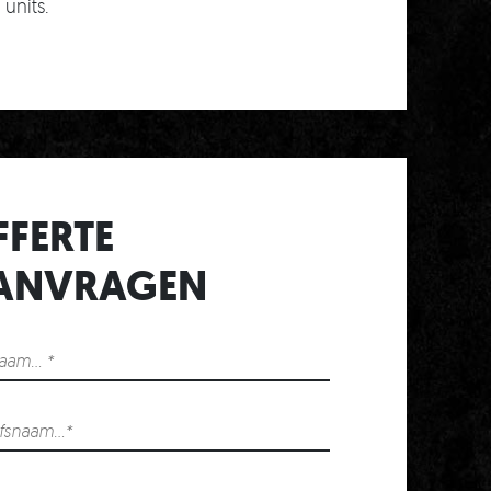
units.
FFERTE
T
ANVRAGEN