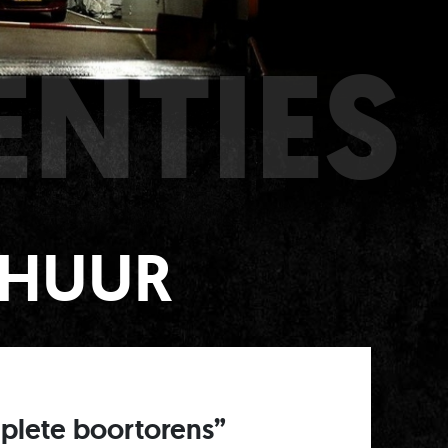
ENTIES
RHUUR
plete boortorens”