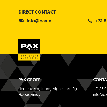
DIRECT CONTACT
info@pax.nl
+31 8
PAX GROEP
CONTA
Heerenveen, Joure, Alphen a/d Rijn
+31 85 0
Hoogezand.,
info@pa