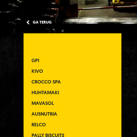
GA TERUG
GPI
KIVO
CROCCO SPA
HUHTAMAKI
MAVASOL
AUSNUTRIA
RELCO
PALLY BISCUITS