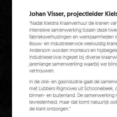
Johan Visser, projectleider Kie
“Nadat Kielstra Kraanverhuur de kranen va
intensieve samenwerking tussen deze twee
fabrieksverhuizingen en werkzaamheden i
Bouw- en Industrieservice veelvuldig krane
Andersom worden monteurs en hijsbegele
Industrieservice ingezet bij diverse kraa
jarenlange samenwerking waarbij we blinde
vertrouwen.
In de olie- en gasindustrie gaat de same
met Lubbers Rigmoves uit Schoonebeek, c
binnen- en buitenland. De samenwerking me
tevredenheid, maar dat komt natuurlijk o
de klant ontzorgen.”