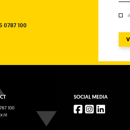
I
5 0787 100
V
CT
SOCIAL MEDIA
787 100
x.nl