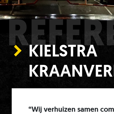
REFER
KIELSTRA
KRAANVE
“Wij verhuizen samen com