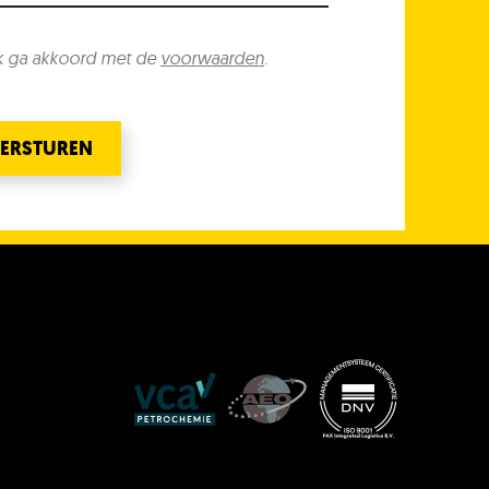
k ga akkoord met de
voorwaarden
.
ERSTUREN