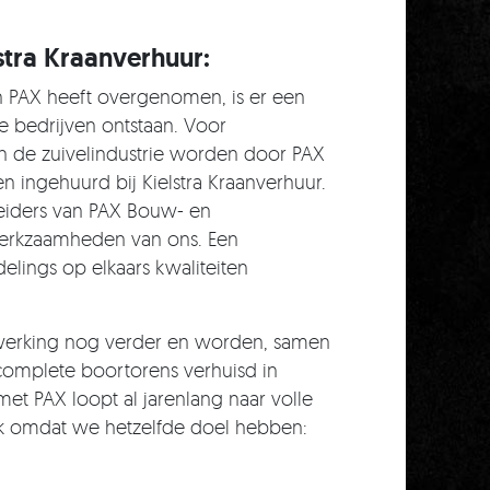
lstra Kraanverhuur:
n PAX heeft overgenomen, is er een
 bedrijven ontstaan. Voor
n de zuivelindustrie worden door PAX
n ingehuurd bij Kielstra Kraanverhuur.
iders van PAX Bouw- en
nwerkzaamheden van ons. Een
lings op elkaars kwaliteiten
nwerking nog verder en worden, samen
omplete boortorens verhuisd in
t PAX loopt al jarenlang naar volle
ok omdat we hetzelfde doel hebben: